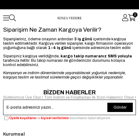
0
Siparişim Ne Zaman Kargoya Verilir?
Siparişleriniz, ödeme onayının ardından
3 iş günü
içerisinde kargoya
teslim edilmektedir. Kargoya verilen siparişler, kargo firmasının operasyon
yoğunluğuna bağlı olarak
1–4 iş günü
içerisinde adresinize teslim edilir.
Siparişiniz kargoya verildiğinde,
kargo takip numaranız SMS yoluyla
tarafınıza iletilir. Bu takip numarası ile gönderinizin durumunu kolayca
kontrol edebilirsiniz.
Kampanya ve indirim dönemlerinde yaşanabilecek yoğunluk nedeniyle,
kargoya teslim ve teslimat sürelerinde geçici değişiklikler yaşanabilir.
BİZDEN HABERLER
Bültenimize Üye Olun ! Tüm İndirim ve Fırsatlardan İlk Sizin Haberiniz Olsun !
Gönder
Üyelik koşullarını
ve
kişisel verilerimin
korunmasını kabul ediyorum.
Kurumsal