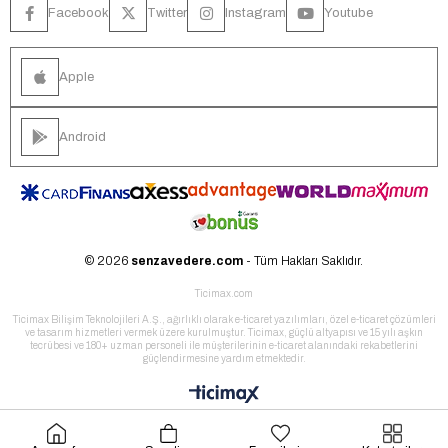
Facebook
Twitter
Instagram
Youtube
Apple
Android
© 2026
senzavedere.com
- Tüm Hakları Saklıdır.
Ticimax.com
Ticimax Bilişim Teknolojileri A.Ş., ağırlıklı olarak e-ticaret yazılımları, özel e-ticaret çözümleri
ve tasarım hizmetleri vermek üzere kurulmuştur. Ticimax, güçlü altyapısı ve 15 yılı aşkın
tecrübesi ve 180+ uzman personeli ile müşterilerinin e-ticaret alanındaki rekabetlerini
güçlendirmesine yardım etmektedir.