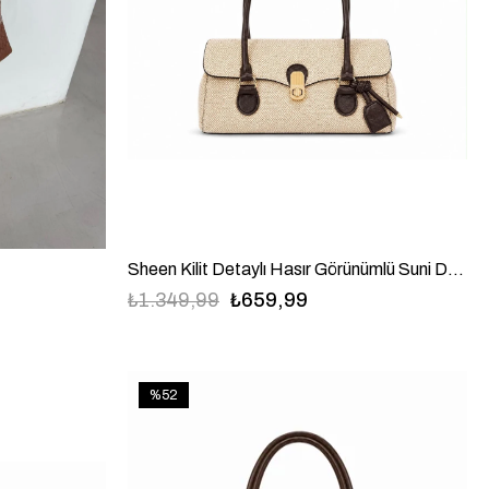
Sheen Kilit Detaylı Hasır Görünümlü Suni Deri Baget Omuz Çanta Acı Kahve
₺1.349,99
₺659,99
%52