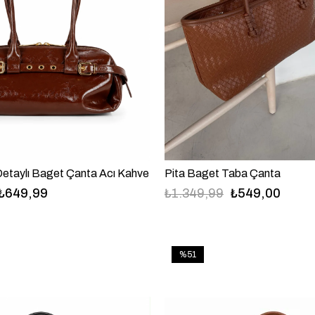
etaylı Baget Çanta Acı Kahve
Pita Baget Taba Çanta
₺649,99
₺1.349,99
₺549,00
%51