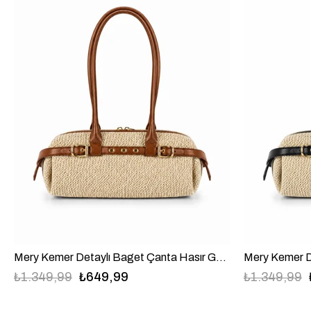
Mery Kemer Detaylı Baget Çanta Hasır Görünümlü Suni Deri Taba
₺1.349,99
₺649,99
₺1.349,99