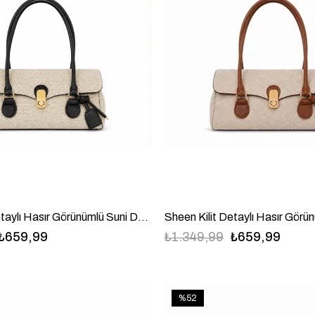
Sheen Kilit Detaylı Hasır Görünümlü Suni Deri Baget Omuz Çanta Siyah
₺659,99
₺1.349,99
₺659,99
%52