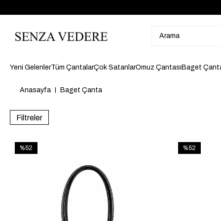
Yeni Gelenler
Tüm Çantalar
Çok Satanlar
Omuz Çantası
Baget Çant
Anasayfa
Baget Çanta
Filtreler
%52
%52