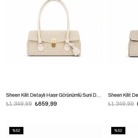
Sheen Kilit Detaylı Hasır Görünümlü Suni Deri Baget Omuz Çanta Krem
₺1.349,99
₺659,99
₺1.349,99
%52
%52