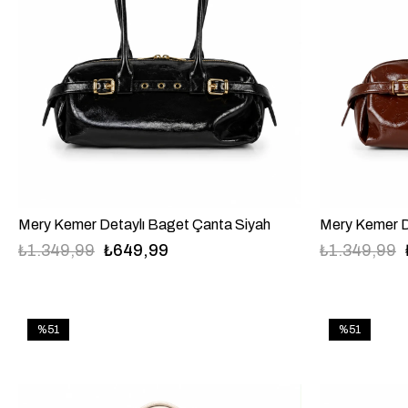
Mery Kemer Detaylı Baget Çanta Siyah
Mery Kemer D
₺1.349,99
₺649,99
₺1.349,99
%51
%51