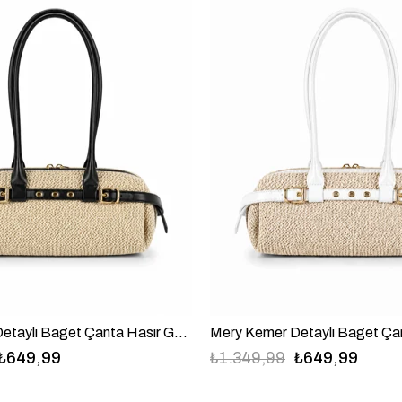
Mery Kemer Detaylı Baget Çanta Hasır Görünümlü Suni Deri Siyah
₺649,99
₺1.349,99
₺649,99