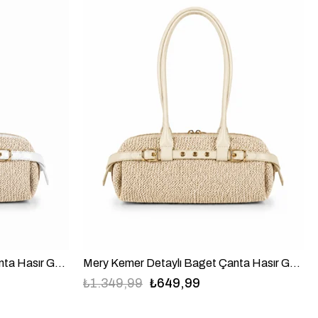
Mery Kemer Detaylı Baget Çanta Hasır Görünümlü Suni Deri Beyaz
Mery Kemer Detaylı Baget Çanta Hasır Görünümlü Suni Deri Krem
₺1.349,99
₺649,99