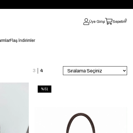
0
Üye Girişi
Sepetim
rmlar
Flaş İndirimler
%51