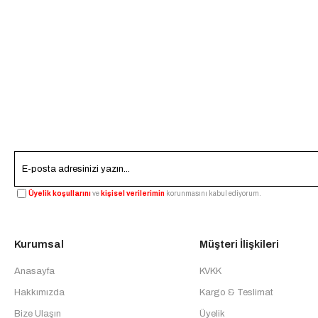
Üyelik koşullarını
ve
kişisel verilerimin
korunmasını kabul ediyorum.
Kurumsal
Müşteri İlişkileri
Anasayfa
KVKK
Hakkımızda
Kargo & Teslimat
Bize Ulaşın
Üyelik