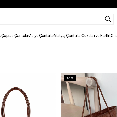
a
Çapraz Çantalar
Abiye Çantalar
Makyaj Çantaları
Cüzdan ve Kartlık
Cha
%59