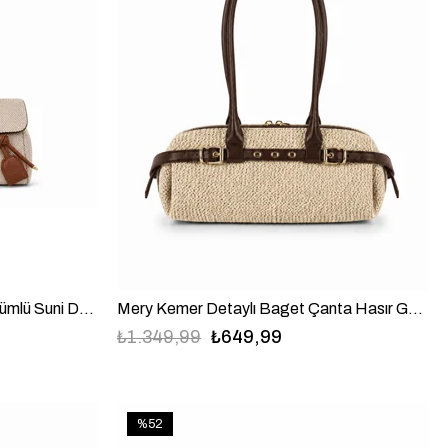
Sheen Kilit Detaylı Hasır Görünümlü Suni Deri Baget Omuz Çanta Taba
Mery Kemer Detaylı Baget Çanta Hasır Görünümlü Suni Deri Acı Kahve
₺1.349,99
₺649,99
%52