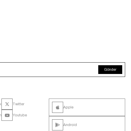
Gönder
k
Twitter
Apple
m
Youtube
Android