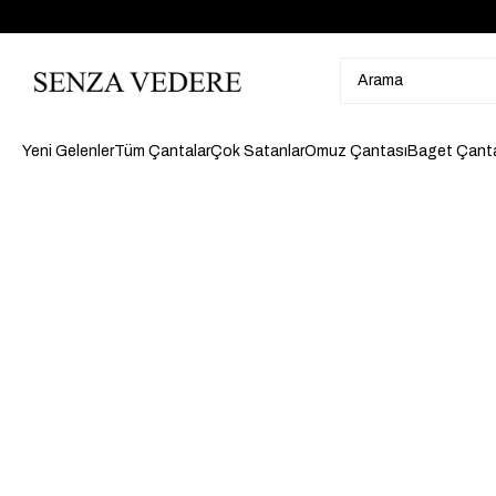
Yeni Gelenler
Tüm Çantalar
Çok Satanlar
Omuz Çantası
Baget Çant