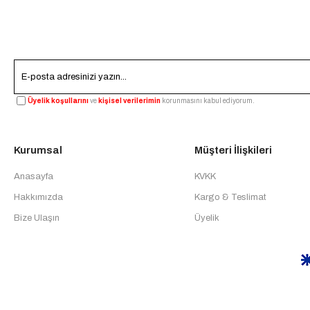
Üyelik koşullarını
ve
kişisel verilerimin
korunmasını kabul ediyorum.
Kurumsal
Müşteri İlişkileri
Anasayfa
KVKK
Hakkımızda
Kargo & Teslimat
Bize Ulaşın
Üyelik