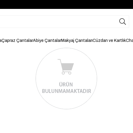
a
Çapraz Çantalar
Abiye Çantalar
Makyaj Çantaları
Cüzdan ve Kartlık
Cha