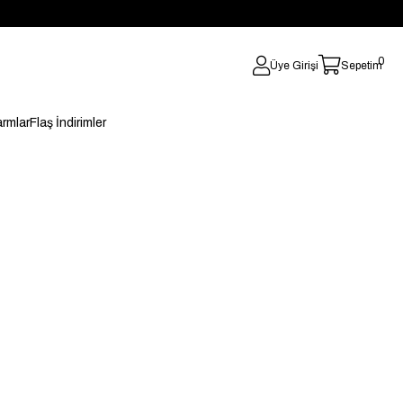
0
Üye Girişi
Sepetim
rmlar
Flaş İndirimler