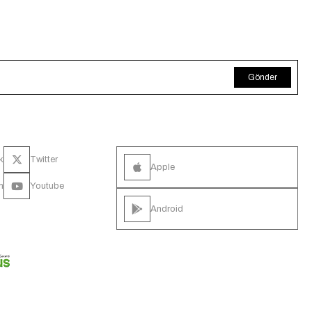
Gönder
k
Twitter
Apple
m
Youtube
Android